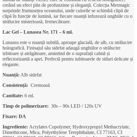
creând un efect plin de profunzime și eleganță. Colecția Mermagic
surprinde frumusețea oceanului, unde culorile se schimbă clipă de
clipă în funcție de lumină, iar fiecare nuanță infuzează unghiile cu o
strălucire misterioasă, fermecătoare.
Lac Gel – Lunasea Nr. 171 – 6 ml.
Lunasea este o nuanță subtilă, aproape glacială, de alb, cu strălucire
holografică. Finisajul său sidefat adaugă unghiilor o strălucire
izbitoare și atrăgătoare, amintind de o suprafață calmă și
reflectorizantă a apei. Perfectă pentru iubitoarele de stiluri delicate și
elegante.
Nuanță:
Alb sidefat
Consistență:
Cremoasă
Cantitate:
6 ml.
Timp de polimerizare:
30s – 90s LED / 120s UV
Fixare: DA
Ingrediente:
Acrylates Copolymer, Hydroxypropyl Methacrylate,
Dimethicone, Mica, Polyethylene Terephthalate, CI 77163, CI