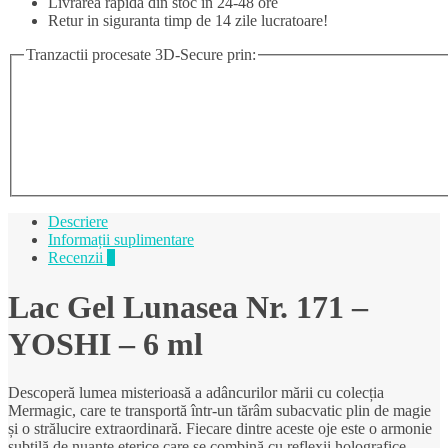
Livrarea rapida din stoc in 24-48 ore
Retur in siguranta timp de 14 zile lucratoare!
Tranzactii procesate 3D-Secure prin:
Descriere
Informații suplimentare
Recenzii
0
Lac Gel Lunasea Nr. 171 –
YOSHI – 6 ml
Descoperă lumea misterioasă a adâncurilor mării cu colecția
Mermagic, care te transportă într-un tărâm subacvatic plin de magie
și o strălucire extraordinară. Fiecare dintre aceste oje este o armonie
subtilă de nuanțe eterice care se combină cu reflexii holografice,