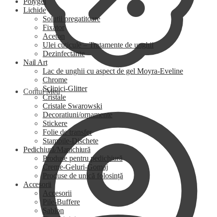
Polygel
Lichide
Solutii pregatitoare
Fixator
Aceton
Ulei cuticule – Tratamente de unghii
Dezinfectante
Nail Art
Lac de unghii cu aspect de gel Moyra-Eveline
Chrome
Sclipici-Glitter
Contul Meu
Cristale
Cristale Swarowski
Decoratiuni/ornamente
Stickere
Folie de transfer
Stampile-Dischete
Pedichiură/Manichiură
Produse pentru pedichiură
Creme-Geluri-Gomaj
Produse de unică folosință
Accesorii
Accesorii
Pile-Buffere
Șablon