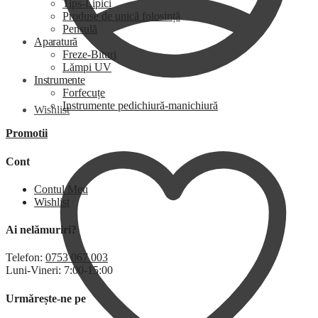
Tips-Lipici
Produse de unică folosință
Pensulă
Aparatură
Freze-Bituri
Lămpi UV
Instrumente
Forfecuțe
Instrumente pedichiură-manichiură
Wishlist
Promotii
Cont
Contul Meu
Wishlist
Ai nelămuriri?
Telefon:
0753 067 003
Luni-Vineri: 7:00-15:00
Urmărește-ne pe