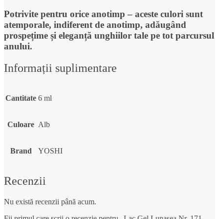
Potrivite pentru orice anotimp
– aceste culori sunt
atemporale, indiferent de anotimp, adăugând
prospețime și eleganță unghiilor tale pe tot parcursul
anului.
Informații suplimentare
Cantitate
6 ml
Culoare
Alb
Brand
YOSHI
Recenzii
Nu există recenzii până acum.
Fii primul care scrii o recenzie pentru „Lac Gel Lunasea Nr. 171 –