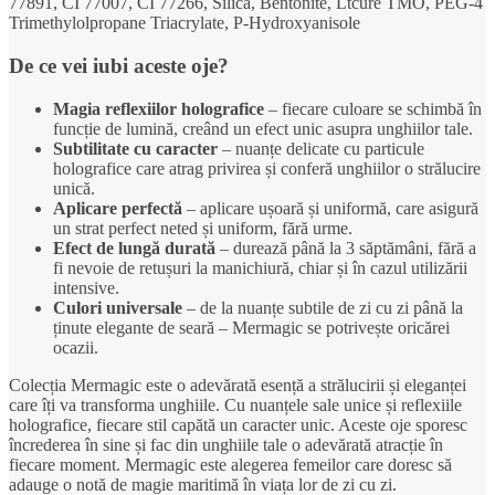
77891, CI 77007, CI 77266, Silica, Bentonite, Ltcure TMO, PEG-4
Trimethylolpropane Triacrylate, P-Hydroxyanisole
De ce vei iubi aceste oje?
Magia reflexiilor holografice
– fiecare culoare se schimbă în
funcție de lumină, creând un efect unic asupra unghiilor tale.
Subtilitate cu caracter
– nuanțe delicate cu particule
holografice care atrag privirea și conferă unghiilor o strălucire
unică.
Aplicare perfectă
– aplicare ușoară și uniformă, care asigură
un strat perfect neted și uniform, fără urme.
Efect de lungă durată
– durează până la 3 săptămâni, fără a
fi nevoie de retușuri la manichiură, chiar și în cazul utilizării
intensive.
Culori universale
– de la nuanțe subtile de zi cu zi până la
ținute elegante de seară – Mermagic se potrivește oricărei
ocazii.
Colecția Mermagic este o adevărată esență a strălucirii și eleganței
care îți va transforma unghiile. Cu nuanțele sale unice și reflexiile
holografice, fiecare stil capătă un caracter unic. Aceste oje sporesc
încrederea în sine și fac din unghiile tale o adevărată atracție în
fiecare moment. Mermagic este alegerea femeilor care doresc să
adauge o notă de magie maritimă în viața lor de zi cu zi.